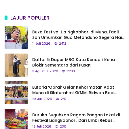
LAJUR POPULER
Buka Festival Lia Ngkabhori di Muna, Fadli
Zon Umumkan Gua Metanduno Segera Naik
Status Jadi Cagar Budaya Nasional
11 Juli 2026
2412
Daftar 5 Dapur MBG Kota Kendari Kena
Blokir Sementara dari Pusat
3 Agustus 2026
2233
Euforia ‘Obral’ Gelar Kehormatan Adat
Muna di Silaturahmi KKMM, Ridwan Bae:
Saya Bukan Tipe Begitu, Belum Pantas!
28 Juli 2026
247
Duruka Suguhkan Ragam Pangan Lokal di
Festival Liangkobhori, Dari Umbi Rebus
hingga Tumpeng Beras Muna
12 Juli 2026
230