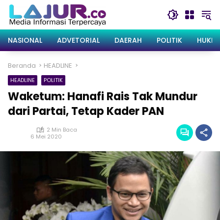
Langsung
ke
konten
NASIONAL
ADVETORIAL
DAERAH
POLITIK
HUKRI
Beranda
HEADLINE
HEADLINE
POLITIK
Waketum: Hanafi Rais Tak Mundur
dari Partai, Tetap Kader PAN
2 Min Baca
6 Mei 2020