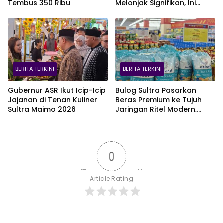
Tembus 350 Ribu
Melonjak Signifikan, Ini
Varian Mobil Paling Laris!
BERITA TERKINI
BERITA TERKINI
Gubernur ASR Ikut Icip-Icip
Bulog Sultra Pasarkan
Jajanan di Tenan Kuliner
Beras Premium ke Tujuh
Sultra Maimo 2026
Jaringan Ritel Modern,
Merek Anoa Sultra Paling
Diminati
0
Article Rating