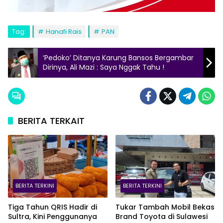
Tag:
Hanafi Rais
PAN
‘Pedoko’ Ditanya Karung Bansos Bergambar
Dirinya, Ali Mazi : Saya Nggak Tahu !
BERITA TERKAIT
BERITA TERKINI
BERITA TERKINI
Tiga Tahun QRIS Hadir di
Tukar Tambah Mobil Bekas
Sultra, Kini Penggunanya
Brand Toyota di Sulawesi