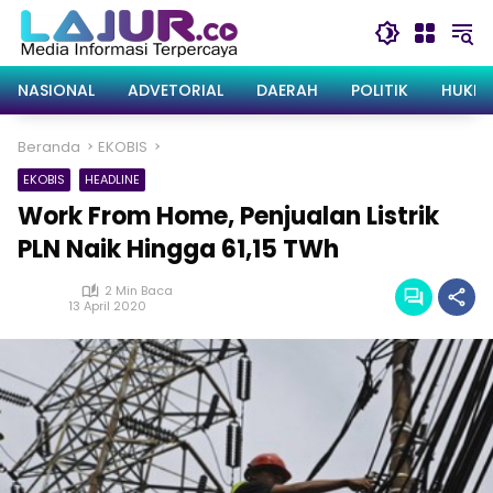
Langsung
ke
konten
NASIONAL
ADVETORIAL
DAERAH
POLITIK
HUKRI
Beranda
EKOBIS
EKOBIS
HEADLINE
Work From Home, Penjualan Listrik
PLN Naik Hingga 61,15 TWh
2 Min Baca
13 April 2020