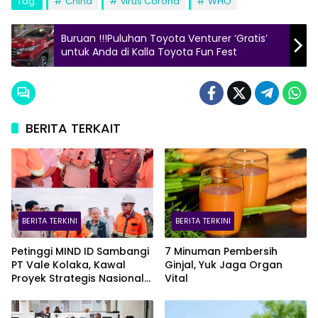
Tag:
China
virus Corona
WHO
Buruan !!!Puluhan Toyota Venturer ‘Gratis’
untuk Anda di Kalla Toyota Fun Fest
BERITA TERKAIT
BERITA TERKINI
BERITA TERKINI
Petinggi MIND ID Sambangi
7 Minuman Pembersih
PT Vale Kolaka, Kawal
Ginjal, Yuk Jaga Organ
Proyek Strategis Nasional
Vital
Blok Pomalaa