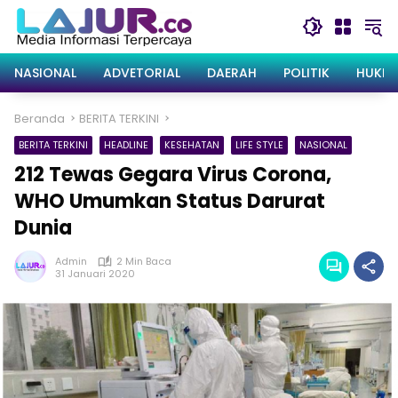
Langsung
ke
konten
NASIONAL
ADVETORIAL
DAERAH
POLITIK
HUKRI
Beranda
BERITA TERKINI
BERITA TERKINI
HEADLINE
KESEHATAN
LIFE STYLE
NASIONAL
212 Tewas Gegara Virus Corona,
WHO Umumkan Status Darurat
Dunia
Admin
2 Min Baca
31 Januari 2020