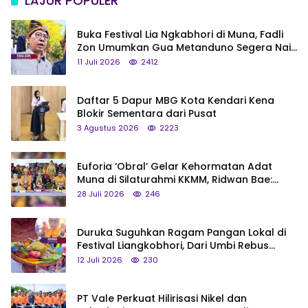
LAJUR POPULER
Buka Festival Lia Ngkabhori di Muna, Fadli
Zon Umumkan Gua Metanduno Segera Naik
Status Jadi Cagar Budaya Nasional
11 Juli 2026
2412
Daftar 5 Dapur MBG Kota Kendari Kena
Blokir Sementara dari Pusat
3 Agustus 2026
2223
Euforia ‘Obral’ Gelar Kehormatan Adat
Muna di Silaturahmi KKMM, Ridwan Bae:
Saya Bukan Tipe Begitu, Belum Pantas!
28 Juli 2026
246
Duruka Suguhkan Ragam Pangan Lokal di
Festival Liangkobhori, Dari Umbi Rebus
hingga Tumpeng Beras Muna
12 Juli 2026
230
PT Vale Perkuat Hilirisasi Nikel dan