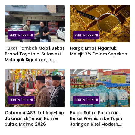
BERITA TERKINI
BERITA TERKINI
Tukar Tambah Mobil Bekas
Harga Emas Ngamuk,
Brand Toyota di Sulawesi
Melejit 7% Dalam Sepekan
Melonjak Signifikan, Ini
Varian Mobil Paling Laris!
BERITA TERKINI
BERITA TERKINI
Gubernur ASR Ikut Icip-Icip
Bulog Sultra Pasarkan
Jajanan di Tenan Kuliner
Beras Premium ke Tujuh
Sultra Maimo 2026
Jaringan Ritel Modern,
Merek Anoa Sultra Paling