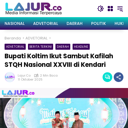
Langsung
ke
konten
NASIONAL
ADVETORIAL
DAERAH
POLITIK
HUKRI
Beranda
ADVETORIAL
ADVETORIAL
BERITA TERKINI
DAERAH
HEADLINE
Bupati Koltim Ikut Sambut Kafilah
STQH Nasional XXVIII di Kendari
Lajur.co
2 Min Baca
11 Oktober 2025