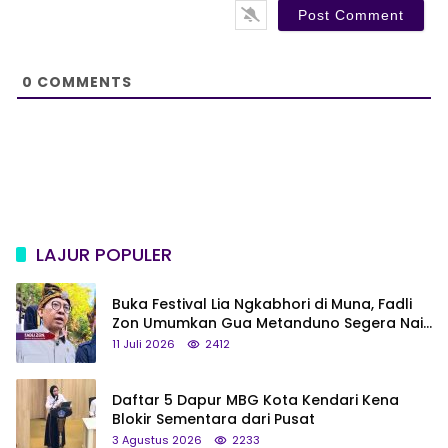
s
i
t
e
0
COMMENTS
LAJUR POPULER
Buka Festival Lia Ngkabhori di Muna, Fadli
Zon Umumkan Gua Metanduno Segera Naik
Status Jadi Cagar Budaya Nasional
11 Juli 2026
2412
Daftar 5 Dapur MBG Kota Kendari Kena
Blokir Sementara dari Pusat
3 Agustus 2026
2233