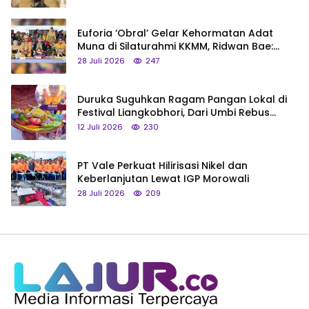
Euforia ‘Obral’ Gelar Kehormatan Adat
Muna di Silaturahmi KKMM, Ridwan Bae:
Saya Bukan Tipe Begitu, Belum Pantas!
28 Juli 2026
247
Duruka Suguhkan Ragam Pangan Lokal di
Festival Liangkobhori, Dari Umbi Rebus
hingga Tumpeng Beras Muna
12 Juli 2026
230
PT Vale Perkuat Hilirisasi Nikel dan
Keberlanjutan Lewat IGP Morowali
28 Juli 2026
209