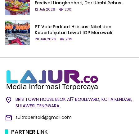
Festival Liangkobhori, Dari Umbi Rebus
hingga Tumpeng Beras Muna
12 Juli 2026
230
PT Vale Perkuat Hilirisasi Nikel dan
Keberlanjutan Lewat IGP Morowali
28 Juli 2026
209
BRIS TOWN HOUSE BLOK A17 BOULEVARD, KOTA KENDARI,
SULAWESI TENGGARA.
sultraberitaid@gmail.com
PARTNER LINK