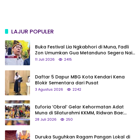
LAJUR POPULER
Buka Festival Lia Ngkabhori di Muna, Fadli
Zon Umumkan Gua Metanduno Segera Naik
Status Jadi Cagar Budaya Nasional
11 Juli 2026
2415
Daftar 5 Dapur MBG Kota Kendari Kena
Blokir Sementara dari Pusat
3 Agustus 2026
2242
Euforia ‘Obral’ Gelar Kehormatan Adat
Muna di Silaturahmi KKMM, Ridwan Bae:
Saya Bukan Tipe Begitu, Belum Pantas!
28 Juli 2026
250
Duruka Suguhkan Ragam Pangan Lokal di