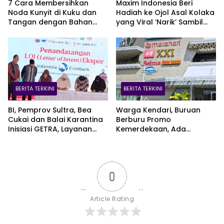
7 Cara Membersihkan
Maxim Indonesia Beri
Noda Kunyit di Kuku dan
Hadiah ke Ojol Asal Kolaka
Tangan dengan Bahan
yang Viral ‘Narik’ Sambil
Alami
Jaga Bayi Lewat CCTV
BERITA TERKINI
BERITA TERKINI
BI, Pemprov Sultra, Bea
Warga Kendari, Buruan
Cukai dan Balai Karantina
Berburu Promo
Inisiasi GETRA, Layanan
Kemerdekaan, Ada
Terpadu UMKM Bidik Pasar
Kesempatan Bawa Pulang
Ekspor
EV Car
0
Article Rating