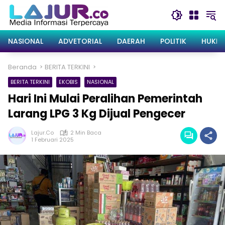
Langsung
ke
konten
NASIONAL
ADVETORIAL
DAERAH
POLITIK
HUKRI
Beranda
BERITA TERKINI
BERITA TERKINI
EKOBIS
NASIONAL
Hari Ini Mulai Peralihan Pemerintah
Larang LPG 3 Kg Dijual Pengecer
Lajur.co
2 Min Baca
1 Februari 2025