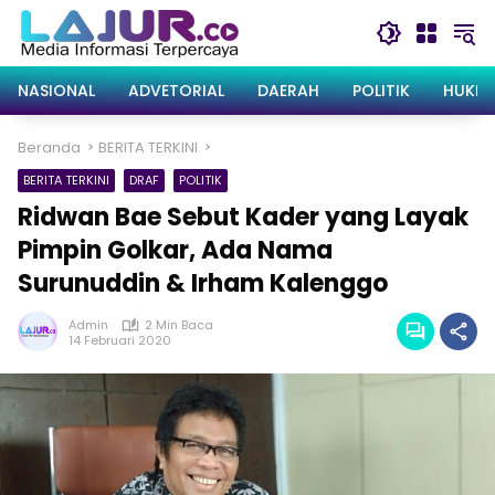
Langsung
ke
konten
NASIONAL
ADVETORIAL
DAERAH
POLITIK
HUKRI
Beranda
BERITA TERKINI
BERITA TERKINI
DRAF
POLITIK
Ridwan Bae Sebut Kader yang Layak
Pimpin Golkar, Ada Nama
Surunuddin & Irham Kalenggo
Admin
2 Min Baca
14 Februari 2020