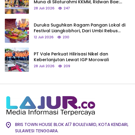
Muna di Silaturahmi KKMM, Ridwan Bae:
Saya Bukan Tipe Begitu, Belum Pantas!
28 Juli 2026
247
Duruka Suguhkan Ragam Pangan Lokal di
Festival Liangkobhori, Dari Umbi Rebus
hingga Tumpeng Beras Muna
12 Juli 2026
230
PT Vale Perkuat Hilirisasi Nikel dan
Keberlanjutan Lewat IGP Morowali
28 Juli 2026
209
BRIS TOWN HOUSE BLOK A17 BOULEVARD, KOTA KENDARI,
SULAWESI TENGGARA.