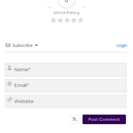
Article Rating
Subscribe
Login
N
a
m
E
e
m
*
a
W
i
e
l
b
*
s
i
t