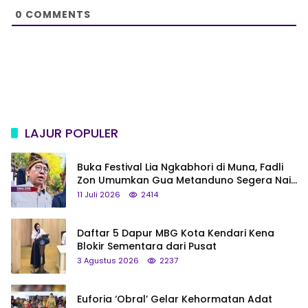
e
0
COMMENTS
LAJUR POPULER
Buka Festival Lia Ngkabhori di Muna, Fadli
Zon Umumkan Gua Metanduno Segera Naik
Status Jadi Cagar Budaya Nasional
11 Juli 2026
2414
Daftar 5 Dapur MBG Kota Kendari Kena
Blokir Sementara dari Pusat
3 Agustus 2026
2237
Euforia ‘Obral’ Gelar Kehormatan Adat