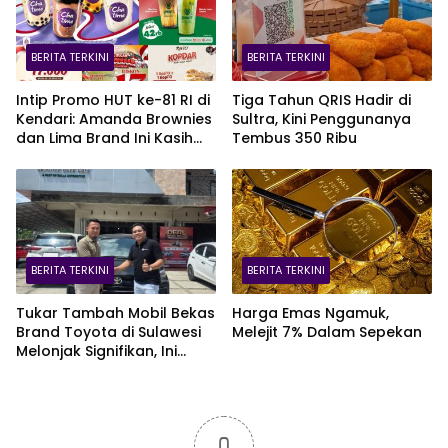
BERITA TERKINI
BERITA TERKINI
Intip Promo HUT ke-81 RI di
Tiga Tahun QRIS Hadir di
Kendari: Amanda Brownies
Sultra, Kini Penggunanya
dan Lima Brand Ini Kasih
Tembus 350 Ribu
Diskon Gede!
BERITA TERKINI
BERITA TERKINI
Tukar Tambah Mobil Bekas
Harga Emas Ngamuk,
Brand Toyota di Sulawesi
Melejit 7% Dalam Sepekan
Melonjak Signifikan, Ini
Varian Mobil Paling Laris!
0