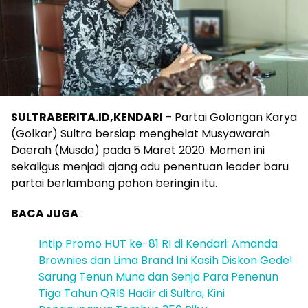
SULTRABERITA.ID,KENDARI
– Partai Golongan Karya
(Golkar) Sultra bersiap menghelat Musyawarah
Daerah (Musda) pada 5 Maret 2020. Momen ini
sekaligus menjadi ajang adu penentuan leader baru
partai berlambang pohon beringin itu.
BACA JUGA
:
Intip Promo HUT ke-81 RI di Kendari: Amanda
Brownies dan Lima Brand Ini Kasih Diskon Gede!
Sarung Tenun Muna dan Senja Para Penenun
Tiga Tahun QRIS Hadir di Sultra, Kini