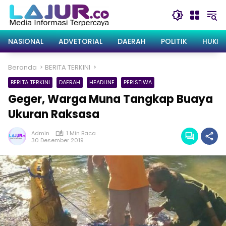
Langsung
ke
konten
NASIONAL
ADVETORIAL
DAERAH
POLITIK
HUKRI
Beranda
BERITA TERKINI
BERITA TERKINI
DAERAH
HEADLINE
PERISTIWA
Geger, Warga Muna Tangkap Buaya
Ukuran Raksasa
Admin
1 Min Baca
30 Desember 2019