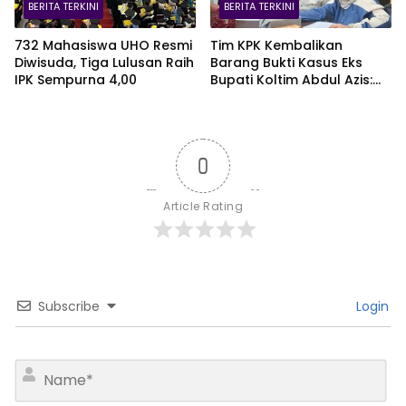
BERITA TERKINI
BERITA TERKINI
732 Mahasiswa UHO Resmi
Tim KPK Kembalikan
Diwisuda, Tiga Lulusan Raih
Barang Bukti Kasus Eks
IPK Sempurna 4,00
Bupati Koltim Abdul Azis:
Dua Boks Plus Satu Koper,
Ada iPhone 16 Pro Max
0
Article Rating
Subscribe
Login
N
a