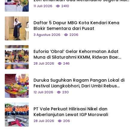
Status Jadi Cagar Budaya Nasional
11 Juli 2026
2410
Daftar 5 Dapur MBG Kota Kendari Kena
Blokir Sementara dari Pusat
3 Agustus 2026
2206
Euforia ‘Obral’ Gelar Kehormatan Adat
Muna di Silaturahmi KKMM, Ridwan Bae:
Saya Bukan Tipe Begitu, Belum Pantas!
28 Juli 2026
246
Duruka Suguhkan Ragam Pangan Lokal di
Festival Liangkobhori, Dari Umbi Rebus
hingga Tumpeng Beras Muna
12 Juli 2026
230
PT Vale Perkuat Hilirisasi Nikel dan
Keberlanjutan Lewat IGP Morowali
28 Juli 2026
206