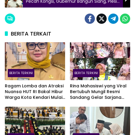
Pecah Kongsi, Gubernur Bangun Siang, Plesir
Luar Negeri Hingga Istri Duduki KONI
BERITA TERKAIT
BERITA TERKINI
BERITA TERKINI
Ragam Lomba dan Atraksi
Rina Mahasiswi yang Viral
Nuansa HUT RI Bakal Hibur
Bertubuh Mungil Resmi
Warga Kota Kendari Mulai
Sandang Gelar Sarjana
9 Agustus
UHO, Kini Target Kejar S2