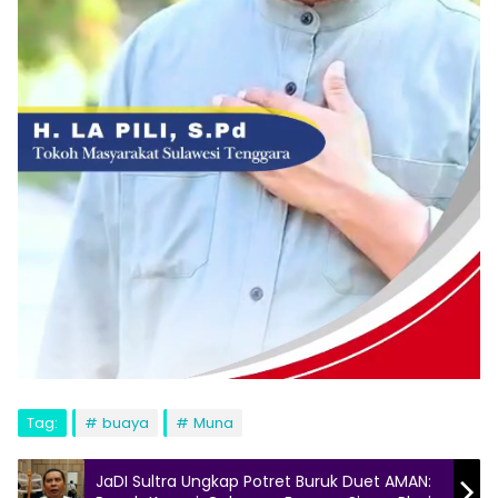
Tag:
buaya
Muna
JaDI Sultra Ungkap Potret Buruk Duet AMAN: