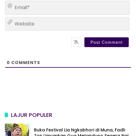
m
E
e
m
*
a
W
i
e
l
b
*
s
i
t
e
0
COMMENTS
LAJUR POPULER
Buka Festival Lia Ngkabhori di Muna, Fadli
Zon Umumkan Gua Metanduno Segera Naik