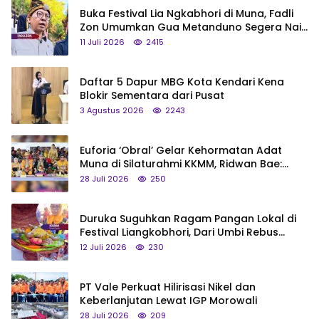
Buka Festival Lia Ngkabhori di Muna, Fadli
Zon Umumkan Gua Metanduno Segera Naik
Status Jadi Cagar Budaya Nasional
11 Juli 2026
2415
Daftar 5 Dapur MBG Kota Kendari Kena
Blokir Sementara dari Pusat
3 Agustus 2026
2243
Euforia ‘Obral’ Gelar Kehormatan Adat
Muna di Silaturahmi KKMM, Ridwan Bae:
Saya Bukan Tipe Begitu, Belum Pantas!
28 Juli 2026
250
Duruka Suguhkan Ragam Pangan Lokal di
Festival Liangkobhori, Dari Umbi Rebus
hingga Tumpeng Beras Muna
12 Juli 2026
230
PT Vale Perkuat Hilirisasi Nikel dan
Keberlanjutan Lewat IGP Morowali
28 Juli 2026
209