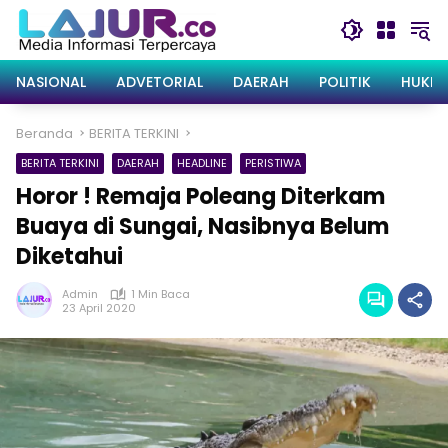
Langsung
ke
konten
NASIONAL
ADVETORIAL
DAERAH
POLITIK
HUKRI
Beranda
BERITA TERKINI
BERITA TERKINI
DAERAH
HEADLINE
PERISTIWA
Horor ! Remaja Poleang Diterkam
Buaya di Sungai, Nasibnya Belum
Diketahui
Admin
1 Min Baca
23 April 2020