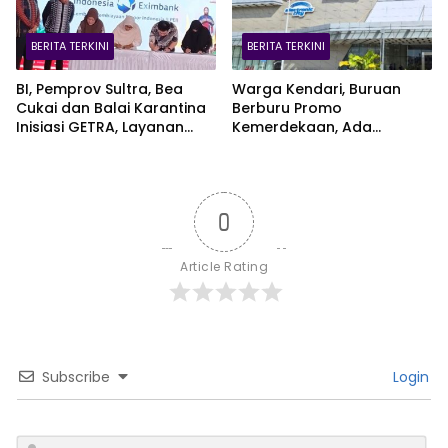
BERITA TERKINI
BERITA TERKINI
BI, Pemprov Sultra, Bea
Warga Kendari, Buruan
Cukai dan Balai Karantina
Berburu Promo
Inisiasi GETRA, Layanan
Kemerdekaan, Ada
Terpadu UMKM Bidik Pasar
Kesempatan Bawa Pulang
Ekspor
EV Car
0
Article Rating
Subscribe
Login
N