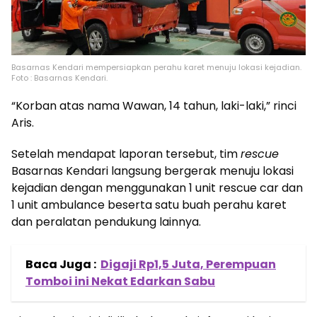
Basarnas Kendari mempersiapkan perahu karet menuju lokasi kejadian.
Foto : Basarnas Kendari.
“Korban atas nama Wawan, 14 tahun, laki-laki,” rinci
Aris.
Setelah mendapat laporan tersebut, tim
rescue
Basarnas Kendari langsung bergerak menuju lokasi
kejadian dengan menggunakan 1 unit rescue car dan
1 unit ambulance beserta satu buah perahu karet
dan peralatan pendukung lainnya.
Baca Juga :
Digaji Rp1,5 Juta, Perempuan
Tomboi ini Nekat Edarkan Sabu