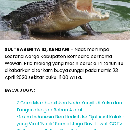
SULTRABERITA.ID, KENDARI
– Naas menimpa
seorang warga Kabupaten Bombana bernama
Wawan. Pria malang yang masih berusia 14 tahun itu
dikabarkan diterkam buaya sungai pada Kamis 23
April 2020 sekitar pukul 11.00 WITa.
BACA JUGA :
7 Cara Membersihkan Noda Kunyit di Kuku dan
Tangan dengan Bahan Alami
Maxim Indonesia Beri Hadiah ke Ojol Asal Kolaka
yang Viral ‘Narik’ Sambil Jaga Bayi Lewat CCTV