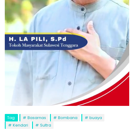
Tag:
Basarnas
Bombana
buaya
Kendari
Sultra