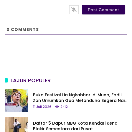
b
*
s
i
t
e
0
COMMENTS
LAJUR POPULER
Buka Festival Lia Ngkabhori di Muna, Fadli
Zon Umumkan Gua Metanduno Segera Naik
Status Jadi Cagar Budaya Nasional
11 Juli 2026
2412
Daftar 5 Dapur MBG Kota Kendari Kena
Blokir Sementara dari Pusat