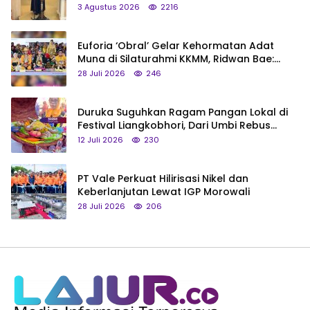
3 Agustus 2026
2216
Euforia ‘Obral’ Gelar Kehormatan Adat
Muna di Silaturahmi KKMM, Ridwan Bae:
Saya Bukan Tipe Begitu, Belum Pantas!
28 Juli 2026
246
Duruka Suguhkan Ragam Pangan Lokal di
Festival Liangkobhori, Dari Umbi Rebus
hingga Tumpeng Beras Muna
12 Juli 2026
230
PT Vale Perkuat Hilirisasi Nikel dan
Keberlanjutan Lewat IGP Morowali
28 Juli 2026
206