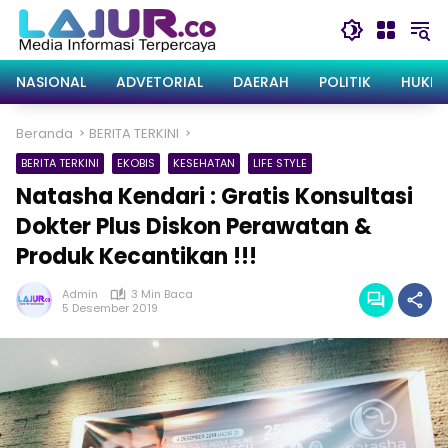
Langsung
ke
konten
NASIONAL
ADVETORIAL
DAERAH
POLITIK
HUKRI
Beranda
BERITA TERKINI
BERITA TERKINI
EKOBIS
KESEHATAN
LIFE STYLE
Natasha Kendari : Gratis Konsultasi
Dokter Plus Diskon Perawatan &
Produk Kecantikan !!!
Admin
3 Min Baca
5 Desember 2019