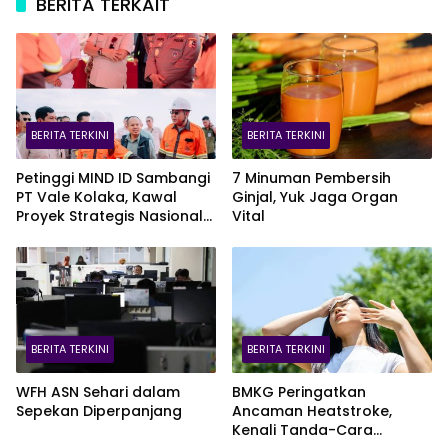
BERITA TERKAIT
BERITA TERKINI
BERITA TERKINI
Petinggi MIND ID Sambangi
7 Minuman Pembersih
PT Vale Kolaka, Kawal
Ginjal, Yuk Jaga Organ
Proyek Strategis Nasional
Vital
Blok Pomalaa
BERITA TERKINI
BERITA TERKINI
WFH ASN Sehari dalam
BMKG Peringatkan
Sepekan Diperpanjang
Ancaman Heatstroke,
Kenali Tanda-Cara