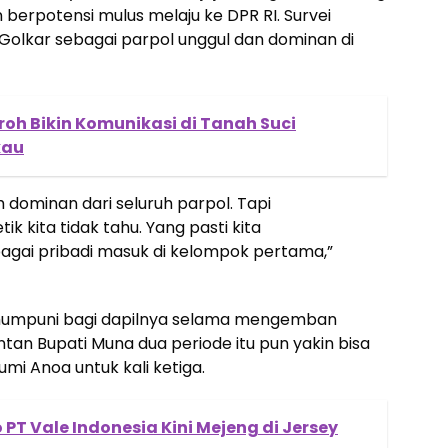
n berpotensi mulus melaju ke DPR RI. Survei
Golkar sebagai parpol unggul dan dominan di
h Bikin Komunikasi di Tanah Suci
kau
 dominan dari seluruh parpol. Tapi
k kita tidak tahu. Yang pasti kita
ebagai pribadi masuk di kelompok pertama,”
g mumpuni bagi dapilnya selama mengemban
tan Bupati Muna dua periode itu pun yakin bisa
 Anoa untuk kali ketiga.
 PT Vale Indonesia Kini Mejeng di Jersey