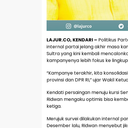
LAJUR.CO, KENDARI –
Politikus Par
internal partai jelang akhir masa k
Sultra yang kini kembali mencalonka
kampanyenya lebih fokus ke lingkup 
“Kampanye terakhir, kita konsolidasi
provinsi dan DPR RI,” ujar Wakil Ketu
Kendati persaingan menuju kursi Sen
Ridwan mengaku optimis bisa kembal
ketiga.
Merujuk survei dilakukan internal p
Desember lalu, Ridwan menyebut ji