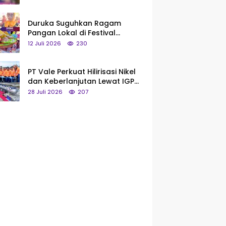
Saya Bukan Tipe Begitu, Belum
Pantas!
Duruka Suguhkan Ragam
Pangan Lokal di Festival
Liangkobhori, Dari Umbi Rebus
12 Juli 2026
230
hingga Tumpeng Beras Muna
PT Vale Perkuat Hilirisasi Nikel
dan Keberlanjutan Lewat IGP
Morowali
28 Juli 2026
207