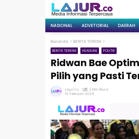
Langsung
ke
konten
NASIONAL
ADVETORIAL
DAERAH
Beranda
BERITA TERKINI
BERITA TERKINI
HEADLINE
POLITIK
Ridwan Bae Optimi
Pilih yang Pasti Te
Lajur.co
2 Min Baca
10 Februari 2024