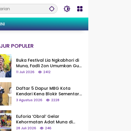
INI
JUR POPULER
Buka Festival Lia Ngkabhori di
Muna, Fadli Zon Umumkan Gua
Metanduno Segera Naik Status
11 Juli 2026
2412
Jadi Cagar Budaya Nasional
Daftar 5 Dapur MBG Kota
Kendari Kena Blokir Sementara
dari Pusat
3 Agustus 2026
2228
Euforia ‘Obral’ Gelar
Kehormatan Adat Muna di
Silaturahmi KKMM, Ridwan Bae:
28 Juli 2026
246